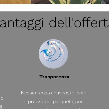
antaggi dell'offer
Trasparenza
Nessun costo nascosto, solo
di
il prezzo del parquet ( per
il