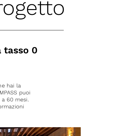
rogetto
a tasso 0
e hai la
COMPASS puoi
o a 60 mesi.
formazioni