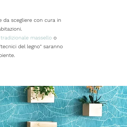
 da scegliere con cura in
bitazioni.
t
tradizionale massello
o
 "tecnici del legno" saranno
biente.