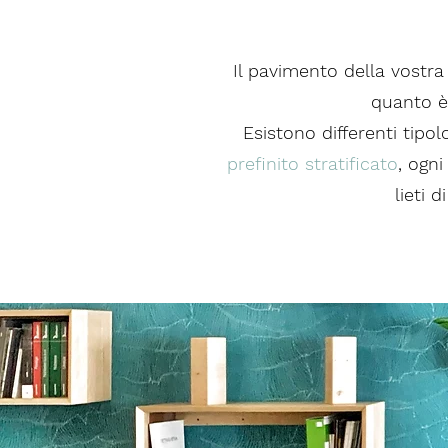
Il pavimento della vostr
quanto è 
Esistono differenti tip
prefinito stratificato
, ogni
lieti 