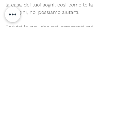
la casa dei tuoi sogni, così come te la 
immagini, noi possiamo aiutarti.
Scrivici le tue idee nei commenti qui 
sotto o manda una mail. Non 
vediamo l’ora di scoprire quale sarà la 
nostra prossima sfida creativa!
A presto.
Silvia.